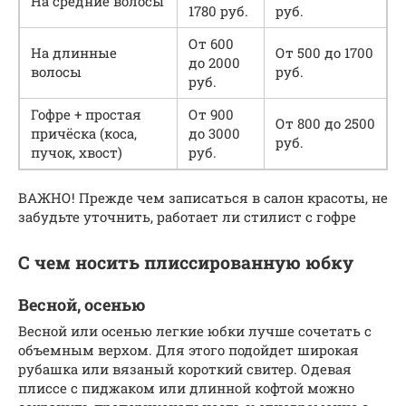
На средние волосы
1780 руб.
руб.
От 600
На длинные
От 500 до 1700
до 2000
волосы
руб.
руб.
Гофре + простая
От 900
От 800 до 2500
причёска (коса,
до 3000
руб.
пучок, хвост)
руб.
ВАЖНО! Прежде чем записаться в салон красоты, не
забудьте уточнить, работает ли стилист с гофре
С чем носить плиссированную юбку
Весной, осенью
Весной или осенью легкие юбки лучше сочетать с
объемным верхом. Для этого подойдет широкая
рубашка или вязаный короткий свитер. Одевая
плиссе с пиджаком или длинной кофтой можно