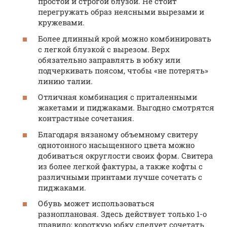
простой и строгой блузой. Не стоит
перегружать образ неясными вырезами и
кружевами.
Более длинный крой можно комбинировать
с легкой блузкой с вырезом. Верх
обязательно заправлять в юбку или
подчеркивать поясом, чтобы «не потерять»
линию талии.
Отличная комбинация с приталенными
жакетами и пиджаками. Выгодно смотрятся
контрастные сочетания.
Благодаря вязаному объемному свитеру
однотонного насыщенного цвета можно
добиваться округлости своих форм. Свитера
из более легкой фактуры, а также кофты с
различными принтами лучше сочетать с
пиджаками.
Обувь может использоваться
разноплановая. Здесь действует только 1-о
правило: короткую юбку следует сочетать