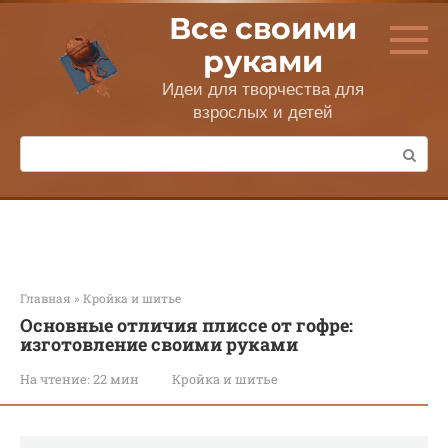
Перейти
Все своими
к
контенту
руками
Идеи для творчества для
взрослых и детей
Поиск:
Главная
»
Кройка и шитье
Основные отличия плиссе от гофре:
изготовление своими руками
На чтение:
22 мин
Кройка и шитье