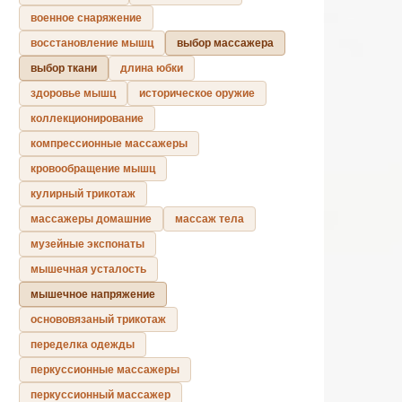
военное снаряжение
восстановление мышц
выбор массажера
выбор ткани
длина юбки
здоровье мышц
историческое оружие
коллекционирование
компрессионные массажеры
кровообращение мышц
кулирный трикотаж
массажеры домашние
массаж тела
музейные экспонаты
мышечная усталость
мышечное напряжение
основовязаный трикотаж
переделка одежды
перкуссионные массажеры
перкуссионный массажер