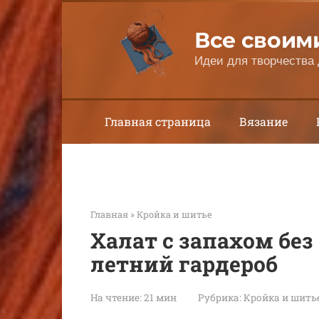
Перейти
к
Все своим
контенту
Идеи для творчества 
Главная страница
Вязание
Главная
»
Кройка и шитье
Халат с запахом бе
летний гардероб
На чтение:
21 мин
Рубрика:
Кройка и шить