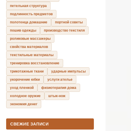
петельная структура
подлинность предметов
полотенца домашние
портной советы
пошив одежды
производство текстиля
роликовые массажеры
свойства материалов
текстильные материалы
тренировка восстановление
трикотажные ткани
ударные импульсы
укорочение юбки
услуги ателье
уход пленкой
физиотерапия дома
холодное оружие
штык-нож
экономия денег
СВЕЖИЕ ЗАПИСИ