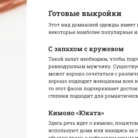
Готовые выкройки
Этот вид домашней одежды имеет 
некоторые наиболее популярные из
С запахом с кружевом
Такой халат необходим, чтобы под
равнодушным мужчину. Существует
может хорошо сочетаться с разл
хорошо подходит женщинам всех во
то этот фасон подчеркивает досто
степени подходит для романтическ
Кимоно «Юката»
Здесь речь идет о кимоно, пошито
используют дома или находясь за 
обычно ткань с неброским серым и