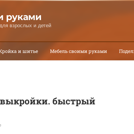
и руками
для взрослых и детей
Кройка и шитье
Мебель своими руками
Подел
з выкройки. быстрый
е