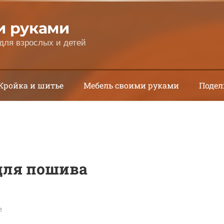
и руками
для взрослых и детей
Кройка и шитье
Мебель своими руками
Подел
для пошива
е