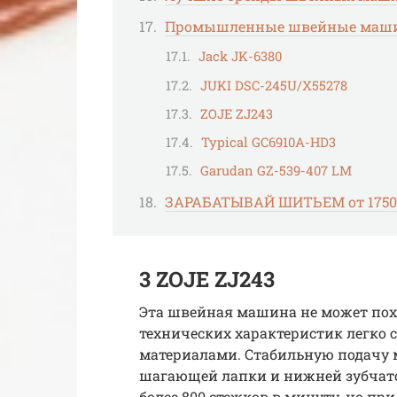
Промышленные швейные маши
Jack JK-6380
JUKI DSC-245U/X55278
ZOJE ZJ243
Typical GC6910A-НD3
Garudan GZ-539-407 LM
ЗАРАБАТЫВАЙ ШИТЬЕМ от 1750$
3 ZOJE ZJ243
Эта швейная машина не может похв
технических характеристик легко
материалами. Стабильную подачу 
шагающей лапки и нижней зубчато
более 800 стежков в минуту, но пр