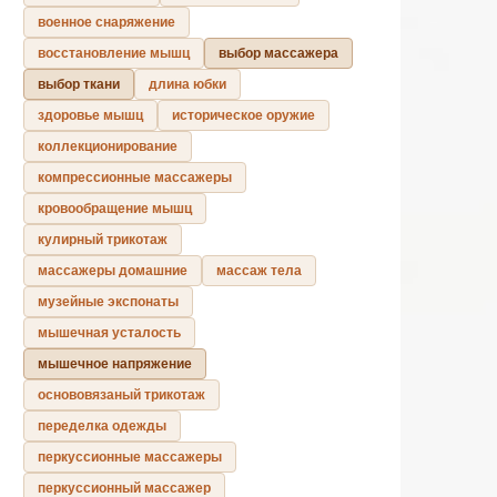
военное снаряжение
восстановление мышц
выбор массажера
выбор ткани
длина юбки
здоровье мышц
историческое оружие
коллекционирование
компрессионные массажеры
кровообращение мышц
кулирный трикотаж
массажеры домашние
массаж тела
музейные экспонаты
мышечная усталость
мышечное напряжение
основовязаный трикотаж
переделка одежды
перкуссионные массажеры
перкуссионный массажер