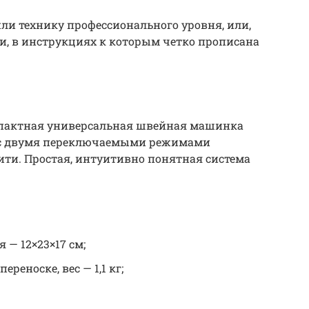
или технику профессионального уровня, или,
и, в инструкциях к которым четко прописана
мпактная универсальная швейная машинка
 с двумя переключаемыми режимами
нити. Простая, интуитивно понятная система
 — 12×23×17 см;
ереноске, вес — 1,1 кг;