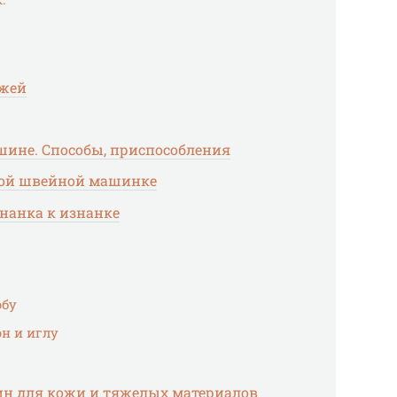
ожей
шине. Способы, приспособления
ной швейной машинке
нанка к изнанке
обу
он и иглу
 для кожи и тяжелых материалов