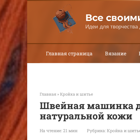
Перейти
к
Все своим
контенту
Идеи для творчества 
Главная страница
Вязание
Главная
»
Кройка и шитье
Швейная машинка 
натуральной кожи
На чтение:
21 мин
Рубрика:
Кройка и шить