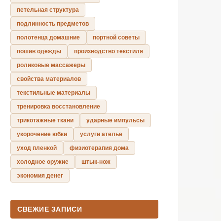
петельная структура
подлинность предметов
полотенца домашние
портной советы
пошив одежды
производство текстиля
роликовые массажеры
свойства материалов
текстильные материалы
тренировка восстановление
трикотажные ткани
ударные импульсы
укорочение юбки
услуги ателье
уход пленкой
физиотерапия дома
холодное оружие
штык-нож
экономия денег
СВЕЖИЕ ЗАПИСИ