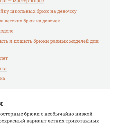
ка — мастер-класс
ойку школьных брюк на девочку
а детских брюк на девочек
оделе
ить и пошить брюки разных моделей для
лет
ика
ка
и
росторные брюки с необычайно низкой
прекрасный вариант летних трикотажных