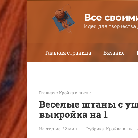
Перейти
к
Все своим
контенту
Идеи для творчества 
Главная страница
Вязание
Главная
»
Кройка и шитье
Веселые штаны с у
выкройка на 1
На чтение:
22 мин
Рубрика:
Кройка и шить