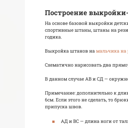
Построение выкройки
На основе базовой выкройки детс
спортивные штаны, штаны на резин
годика.
Выкройка штанов на
мальчика на 
Схематично нарисовать два прямо
В данном случае AB и CД — окружно
Примечание: дополнительно к дли
6см. Если этого не сделать, то брюк
припуска швов.
AД и BC — длина ноги от тал