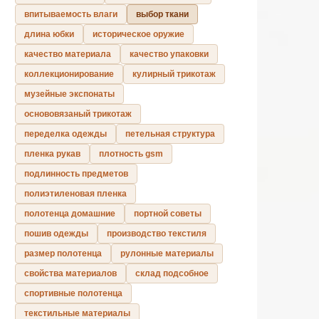
впитываемость влаги
выбор ткани
длина юбки
историческое оружие
качество материала
качество упаковки
коллекционирование
кулирный трикотаж
музейные экспонаты
основовязаный трикотаж
переделка одежды
петельная структура
пленка рукав
плотность gsm
подлинность предметов
полиэтиленовая пленка
полотенца домашние
портной советы
пошив одежды
производство текстиля
размер полотенца
рулонные материалы
свойства материалов
склад подсобное
спортивные полотенца
текстильные материалы