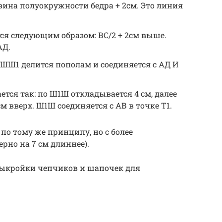
вина полуокружности бедра + 2см. Это линия
ся следующим образом: ВС/2 + 2см выше.
АД.
ШШ1 делится пополам и соединяется с АД И
тся так: по Ш1Ш откладывается 4 см, далее
см вверх. Ш1Ш соединяется с АВ в точке Т1.
по тому же принципу, но с более
но на 7 см длиннее).
 выкройки чепчиков и шапочек для