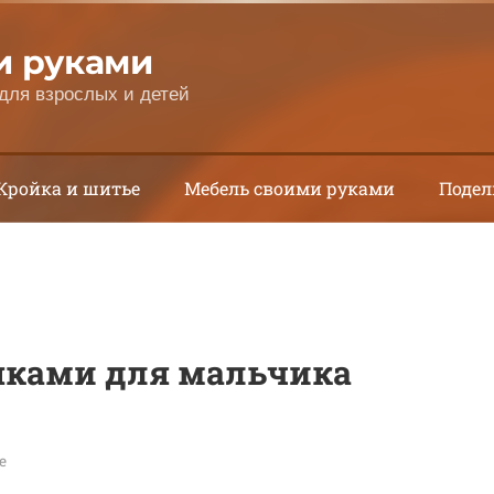
и руками
для взрослых и детей
Кройка и шитье
Мебель своими руками
Подел
шками для мальчика
е