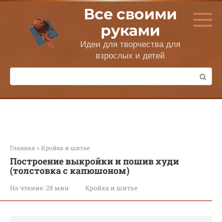
Перейти
Все своими
к
контенту
руками
Идеи для творчества для
взрослых и детей
Поиск:
Главная
»
Кройка и шитье
Построение выкройки и пошив худи
(толстовка с капюшоном)
На чтение:
28 мин
Кройка и шитье