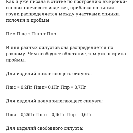
Как я уже писала в статье по построению выкройки-
основы плечевого изделия, прибавка по линии
груди распределяется между участками спинки,
полочки и проймы
Пг = Пшс + Пшп + Ппр.
И для разных силуэтов она распределяется по
разному. Чем свободнее облегание, тем ýже ширина
проймы.
Для изделий прилегающего силуэта:
Пшс = 0,2Пг Пшп= 0,1Пг Ппр = 0,7Пг
Для изделий полуприлегающего силуэта:
Пшс = 0,25Пг Пшп = 0,15Пг Ппр = 0,6Пг
Для изделий свободного силуэта: