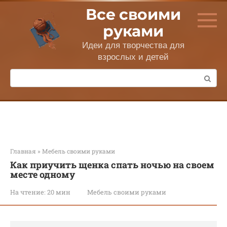
Перейти
Все своими
к
контенту
руками
Идеи для творчества для
взрослых и детей
Поиск:
Главная
»
Мебель своими руками
Как приучить щенка спать ночью на своем
месте одному
На чтение:
20 мин
Мебель своими руками