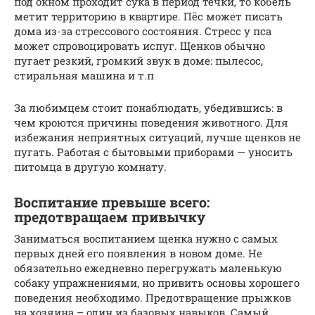
под окном проходит сука в период течки, то кобель
метит территорию в квартире. Пёс может писать
дома из-за стрессового состояния. Стресс у пса
может спровоцировать испуг. Щенков обычно
пугает резкий, громкий звук в доме: пылесос,
стиральная машина и т.п
За любимцем стоит понаблюдать, убедившись: в
чем кроются причины поведения животного. Для
избежания неприятных ситуаций, лучше щенков не
пугать. Работая с бытовыми приборами — уносить
питомца в другую комнату.
Воспитание превыше всего:
предотвращаем привычку
Заниматься воспитанием щенка нужно с самых
первых дней его появления в новом доме. Не
обязательно ежедневно перегружать маленькую
собаку упражнениями, но привить основы хорошего
поведения необходимо. Предотвращение прыжков
на хозяина – один из базовых навыков. Самый