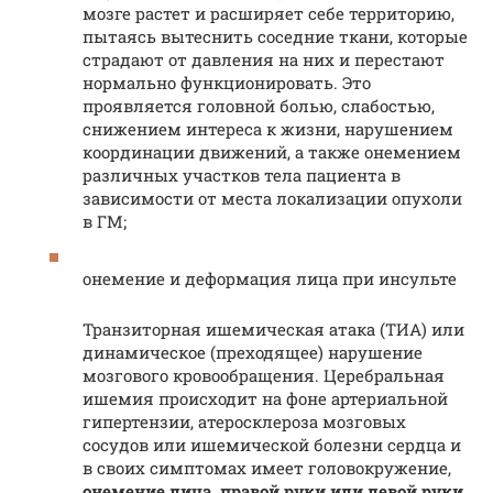
мозге растет и расширяет себе территорию,
пытаясь вытеснить соседние ткани, которые
страдают от давления на них и перестают
нормально функционировать. Это
проявляется головной болью, слабостью,
снижением интереса к жизни, нарушением
координации движений, а также онемением
различных участков тела пациента в
зависимости от места локализации опухоли
в ГМ;
онемение и деформация лица при инсульте
Транзиторная ишемическая атака (ТИА) или
динамическое (преходящее) нарушение
мозгового кровообращения. Церебральная
ишемия происходит на фоне артериальной
гипертензии, атеросклероза мозговых
сосудов или ишемической болезни сердца и
в своих симптомах имеет головокружение,
онемение лица, правой руки или левой руки