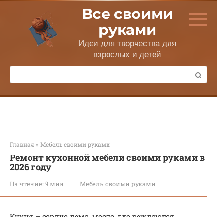
Перейти
Все своими
к
контенту
руками
Идеи для творчества для
взрослых и детей
Поиск:
Главная
»
Мебель своими руками
Ремонт кухонной мебели своими руками в
2026 году
На чтение:
9 мин
Мебель своими руками
Кухня – сердце дома, место, где рождаются