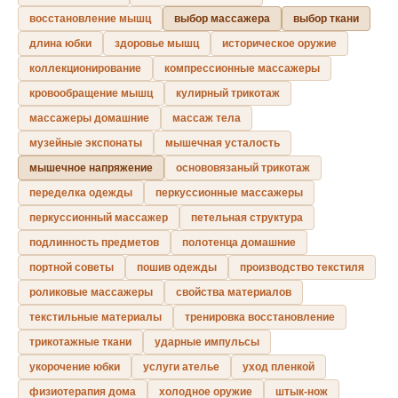
восстановление мышц
выбор массажера
выбор ткани
длина юбки
здоровье мышц
историческое оружие
коллекционирование
компрессионные массажеры
кровообращение мышц
кулирный трикотаж
массажеры домашние
массаж тела
музейные экспонаты
мышечная усталость
мышечное напряжение
основовязаный трикотаж
переделка одежды
перкуссионные массажеры
перкуссионный массажер
петельная структура
подлинность предметов
полотенца домашние
портной советы
пошив одежды
производство текстиля
роликовые массажеры
свойства материалов
текстильные материалы
тренировка восстановление
трикотажные ткани
ударные импульсы
укорочение юбки
услуги ателье
уход пленкой
физиотерапия дома
холодное оружие
штык-нож