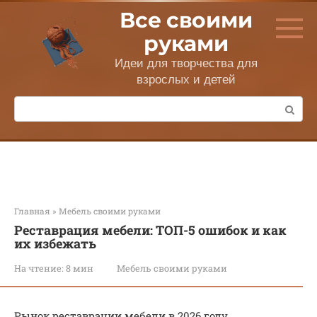
Перейти
Все своими
к
контенту
руками
Идеи для творчества для
взрослых и детей
Поиск:
Главная
»
Мебель своими руками
Реставрация мебели: ТОП-5 ошибок и как
их избежать
На чтение:
8 мин
Мебель своими руками
Рынок реставрации мебели в 2026 году