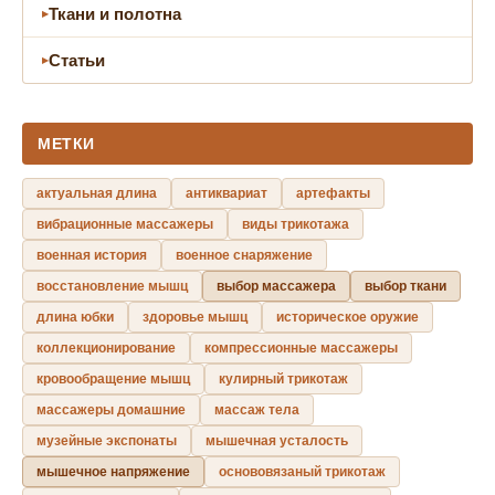
Ткани и полотна
Статьи
МЕТКИ
актуальная длина
антиквариат
артефакты
вибрационные массажеры
виды трикотажа
военная история
военное снаряжение
восстановление мышц
выбор массажера
выбор ткани
длина юбки
здоровье мышц
историческое оружие
коллекционирование
компрессионные массажеры
кровообращение мышц
кулирный трикотаж
массажеры домашние
массаж тела
музейные экспонаты
мышечная усталость
мышечное напряжение
основовязаный трикотаж