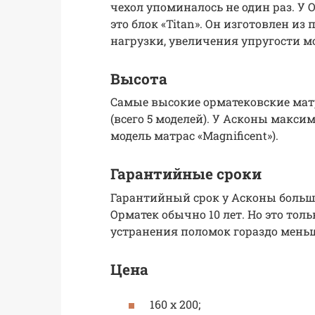
чехол упоминалось не один раз. У 
это блок «Titan». Он изготовлен и
нагрузки, увеличения упругости м
Высота
Самые высокие орматековские матра
(всего 5 моделей). У Асконы макси
модель матрас «Magnificent»).
Гарантийные сроки
Гарантийный срок у Асконы большой 
Орматек обычно 10 лет. Но это тол
устранения поломок гораздо меньше
Цена
160 х 200;