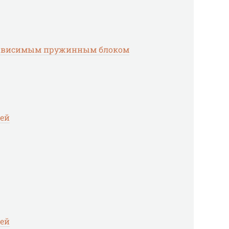
езависимым пружинным блоком
лей
лей