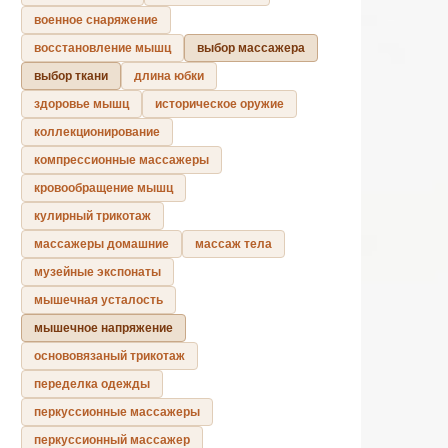
военное снаряжение
восстановление мышц
выбор массажера
выбор ткани
длина юбки
здоровье мышц
историческое оружие
коллекционирование
компрессионные массажеры
кровообращение мышц
кулирный трикотаж
массажеры домашние
массаж тела
музейные экспонаты
мышечная усталость
мышечное напряжение
основовязаный трикотаж
переделка одежды
перкуссионные массажеры
перкуссионный массажер