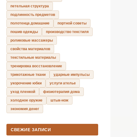
петельная структура
подлинность предметов
полотенца домашние
портной советы
пошив одежды
производство текстиля
роликовые массажеры
свойства материалов
текстильные материалы
тренировка восстановление
трикотажные ткани
ударные импульсы
укорочение юбки
услуги ателье
уход пленкой
физиотерапия дома
холодное оружие
штык-нож
экономия денег
СВЕЖИЕ ЗАПИСИ