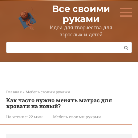
Перейти
Все своими
к
контенту
руками
Идеи для творчества для
взрослых и детей
Поиск:
Главная
»
Мебель своими руками
Как часто нужно менять матрас для
кровати на новый?
На чтение:
22 мин
Мебель своими руками