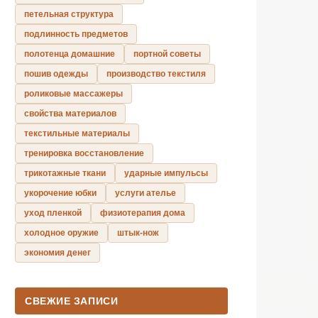
петельная структура
подлинность предметов
полотенца домашние
портной советы
пошив одежды
производство текстиля
роликовые массажеры
свойства материалов
текстильные материалы
тренировка восстановление
трикотажные ткани
ударные импульсы
укорочение юбки
услуги ателье
уход пленкой
физиотерапия дома
холодное оружие
штык-нож
экономия денег
СВЕЖИЕ ЗАПИСИ