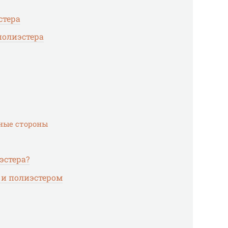
стера
полиэстера
ные стороны
эстера?
 и полиэстером