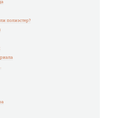
да
ли полиэстер?
и
и
ериала
.
ра