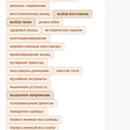
военное снаряжение
восстановление мышц
выбор массажера
выбор ткани
длина юбки
здоровье мышц
историческое оружие
коллекционирование
компрессионные массажеры
кровообращение мышц
кулирный трикотаж
массажеры домашние
массаж тела
музейные экспонаты
мышечная усталость
мышечное напряжение
основовязаный трикотаж
переделка одежды
перкуссионные массажеры
перкуссионный массажер