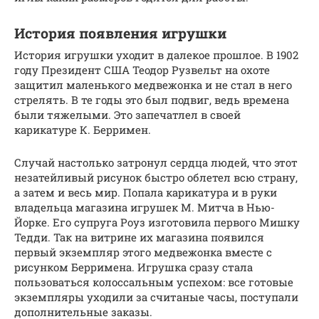
История появления игрушки
История игрушки уходит в далекое прошлое. В 1902
году Президент США Теодор Рузвельт на охоте
защитил маленького медвежонка и не стал в него
стрелять. В те годы это был подвиг, ведь времена
были тяжелыми. Это запечатлел в своей
карикатуре К. Берримен.
Случай настолько затронул сердца людей, что этот
незатейливый рисунок быстро облетел всю страну,
а затем и весь мир. Попала карикатура и в руки
владельца магазина игрушек М. Митча в Нью-
Йорке. Его супруга Роуз изготовила первого Мишку
Тедди. Так на витрине их магазина появился
первый экземпляр этого медвежонка вместе с
рисунком Берримена. Игрушка сразу стала
пользоваться колоссальным успехом: все готовые
экземпляры уходили за считаные часы, поступали
дополнительные заказы.