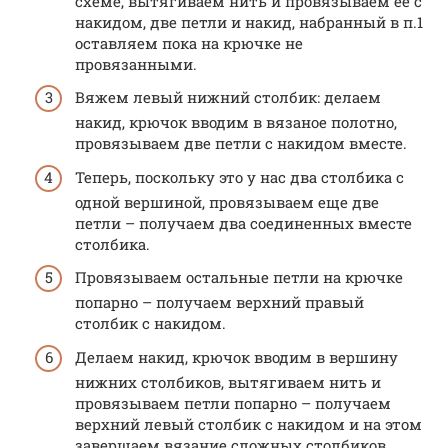
схеме, вытягиваем нить и провязываем ее с
накидом, две петли и накид, набранный в п.1
оставляем пока на крючке не
провязанными.
Вяжем левый нижний столбик: делаем
накид, крючок вводим в вязаное полотно,
провязываем две петли с накидом вместе.
Теперь, поскольку это у нас два столбика с
одной вершиной, провязываем еще две
петли – получаем два соединенных вместе
столбика.
Провязываем остальные петли на крючке
попарно – получаем верхний правый
столбик с накидом.
Делаем накид, крючок вводим в вершину
нижних столбиков, вытягиваем нить и
провязываем петли попарно – получаем
верхний левый столбик с накидом и на этом
завершаем вязание сложных столбиков.