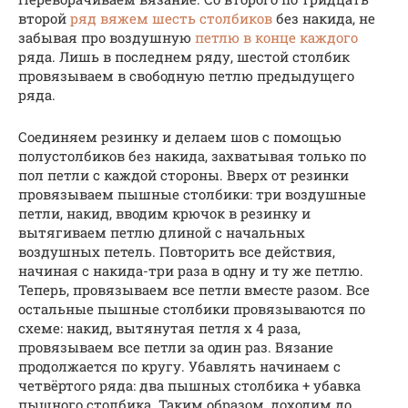
второй
ряд вяжем шесть столбиков
без накида, не
забывая про воздушную
петлю в конце каждого
ряда. Лишь в последнем ряду, шестой столбик
провязываем в свободную петлю предыдущего
ряда.
Соединяем резинку и делаем шов с помощью
полустолбиков без накида, захватывая только по
пол петли с каждой стороны. Вверх от резинки
провязываем пышные столбики: три воздушные
петли, накид, вводим крючок в резинку и
вытягиваем петлю длиной с начальных
воздушных петель. Повторить все действия,
начиная с накида-три раза в одну и ту же петлю.
Теперь, провязываем все петли вместе разом. Все
остальные пышные столбики провязываются по
схеме: накид, вытянутая петля х 4 раза,
провязываем все петли за один раз. Вязание
продолжается по кругу. Убавлять начинаем с
четвёртого ряда: два пышных столбика + убавка
пышного столбика. Таким образом, доходим до