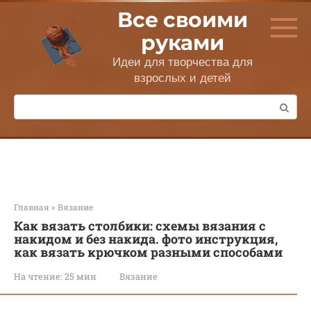
Перейти
Все своими
к
контенту
руками
Идеи для творчества для
взрослых и детей
Поиск:
Главная
»
Вязание
Как вязать столбики: схемы вязания с
накидом и без накида. фото инструкция,
как вязать крючком разными способами
На чтение:
25 мин
Вязание