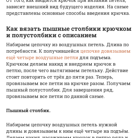
От того, как вводится крючок при вязании петель,
зависит внешний вид будущего изделия. На схеме
представлены основные способы введения крючка.
Как вязать пышные столбики крючком
и полустолбики с описанием
Набираем цепочку из воздушных петель. Длина по
потребности. К получившейся
цепочке довязываем
ещё четыре воздушные петли
для подъема.
Крючком делаем накид и внедряем крючок в
петлю, после чего вытягиваем петельку. Действие
стоит повторить от трёх до пяти раз. Теперь,
провязываем все петли на крючке разом. Получаем
пышный полустолбик. Для завершения ряд,
провязываем все петли по данной схеме.
Пышный столбик.
Набираем цепочку воздушных петель нужной
длины и довязываем к ним ещё четыре на подъём.
Делаем накид, насаживаем крючок в петлю ряда и