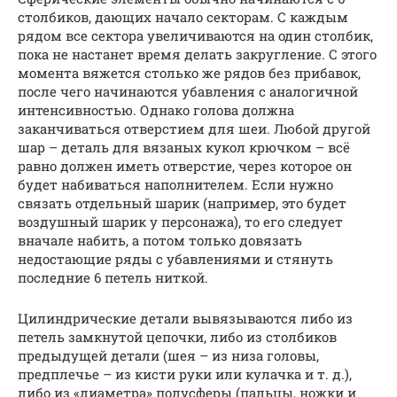
столбиков, дающих начало секторам. С каждым
рядом все сектора увеличиваются на один столбик,
пока не настанет время делать закругление. С этого
момента вяжется столько же рядов без прибавок,
после чего начинаются убавления с аналогичной
интенсивностью. Однако голова должна
заканчиваться отверстием для шеи. Любой другой
шар – деталь для вязаных кукол крючком – всё
равно должен иметь отверстие, через которое он
будет набиваться наполнителем. Если нужно
связать отдельный шарик (например, это будет
воздушный шарик у персонажа), то его следует
вначале набить, а потом только довязать
недостающие ряды с убавлениями и стянуть
последние 6 петель ниткой.
Цилиндрические детали вывязываются либо из
петель замкнутой цепочки, либо из столбиков
предыдущей детали (шея – из низа головы,
предплечье – из кисти руки или кулачка и т. д.),
либо из «диаметра» полусферы (пальцы, ножки и