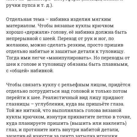
ручки пупса и т. д.).
Отдельная тема – набивка изделия мягким
материалом. Чтобы вязаные куклы крючком
хорошо «держали» голову, её набивка должна быть
непрерывной с шеей. Переход от рук и ног, по
желанию, можно сделать резким, просто пришив
отдельно набитые и зашитые детали к туловищу.
Тогда ими легче «манипулировать». Но переходы от
шеи к голове и туловищу обязаны быть плавными,
с «общей» набивкой.
Чтобы связать куклу с рельефным лицом, придётся
отдельно потрудиться над головой и только потом
перейти к шее. Реалистичный вид лицу придают
глазницы – углубления, куда вы пришьёте глаза.
Той же ниткой, что выполнялась голова вязаной
куклы крючком, изнутри прихватите петлю в точке,
куда планируете пришить (вышить или наклеить)
глаз, и протяните нить внутри набитой детали,
зацепив её изнутри за центр затылка игрушки.