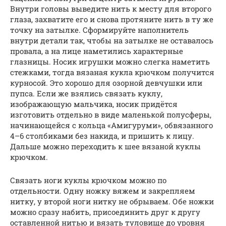
Внутри головы выведите нить к месту для второго
глаза, захватите его и снова протяните нить в ту же
точку на затылке. Сформируйте наполнитель
внутри детали так, чтобы на затылке не оставалось
провала, а на лице наметились характерные
глазницы. Носик игрушки можно слегка наметить
стежками, тогда вязаная кукла крючком получится
курносой. Это хорошо для озорной девчушки или
пупса. Если же взялись связать куклу,
изображающую мальчика, носик придётся
изготовить отдельно в виде маленькой полусферы,
начинающейся с кольца «Амигуруми», обвязанного
4–6 столбиками без накида, и пришить к лицу.
Дальше можно переходить к шее вязаной куклы
крючком.
Связать ноги куклы крючком можно по
отдельности. Одну ножку вяжем и закрепляем
нитку, у второй ноги нитку не обрываем. Обе ножки
можно сразу набить, присоединить друг к другу
оставленной нитью и вязать туловище до уровня