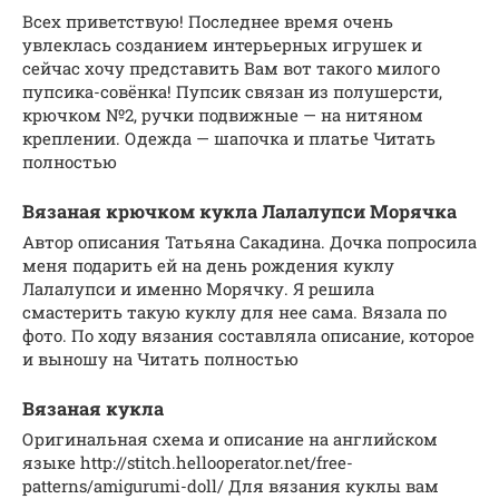
Всех приветствую! Последнее время очень
увлеклась созданием интерьерных игрушек и
сейчас хочу представить Вам вот такого милого
пупсика-совёнка! Пупсик связан из полушерсти,
крючком №2, ручки подвижные — на нитяном
креплении. Одежда — шапочка и платье Читать
полностью
Вязаная крючком кукла Лалалупси Морячка
Автор описания Татьяна Сакадина. Дочка попросила
меня подарить ей на день рождения куклу
Лалалупси и именно Морячку. Я решила
смастерить такую куклу для нее сама. Вязала по
фото. По ходу вязания составляла описание, которое
и выношу на Читать полностью
Вязаная кукла
Оригинальная схема и описание на английском
языке http://stitch.hellooperator.net/free-
patterns/amigurumi-doll/ Для вязания куклы вам