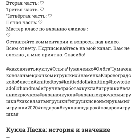
Вторая часть: 🤍
Третья часть: 🤍
Четвёртая часть: 🤍
Пятая часть: 🤍
Мастер класс по вязанию ежиков :
🤍
Оставляйте комментарии и вопросы под видео.
Всем отвечу. Подписывайтесь на мой канал. Вам не
сложно , а мне приятно. Спасибо!
#каксвязатькуклу#ОльгаЧумаченко#ОлбгаЧумачен
ковязаныекрючкомигрушки#ЗнаменкаКировоградс
койобласти#knittedtoys#knitteddoll#knitting#howtotie
adoll#handmade#ручнаяработа#кукла#игрушки#вяз
аниекрючком#вязанаякукла#вязаныекрючкомигру
шки#каксвязатьигрушки#игрушкисвоимируками#
игрушки2020#подарок#куклавподарок#подарокигру
шка#
Кукла Пасха: история и значение