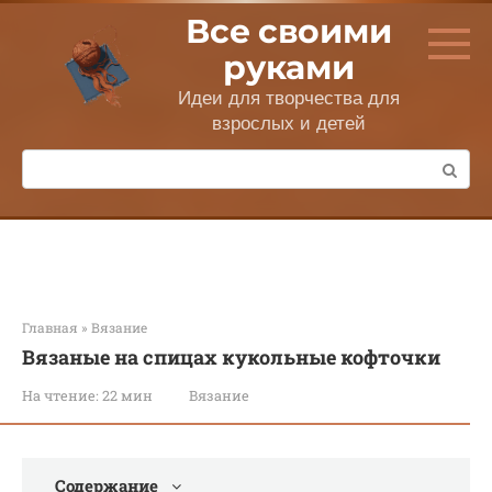
Перейти
Все своими
к
контенту
руками
Идеи для творчества для
взрослых и детей
Поиск:
Главная
»
Вязание
Вязаные на спицах кукольные кофточки
На чтение:
22 мин
Вязание
Содержание