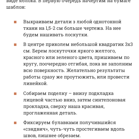
виде яблока. В первую очередь начертим на бумаге
шаблон:
Выкраиваем детали з любой однотонной
ткани на 1,5-2 см больше чертежа. На нее
будем нашивать лоскутки.
В центре приколем небольшой квадратик 3х3
см. Берем лоскуточки яркого желтого,
красного или зеленого цвета, пришиваем по
кругу, поочередно отгибая, пока не заполним
всю поверхность. Желательно результаты
работы сразу же проутюжить, или провести
линейкой.
Собираем поделку – внизу подкладка
лицевой частью вниз, затем синтепоновая
прокладка, сверху наша красивая,
проглаженная деталь.
Фиксируем булавками получившийся
«сэндвич», чуть-чуть простегиваем вдоль
швов, лишнее обрезаем.