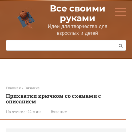
Перейти
Все своими
к
контенту
руками
Идеи для творчества для
взрослых и детей
Поиск:
Главная
»
Вязание
Прихватки крючком со схемами с
описанием
На чтение:
22 мин
Вязание