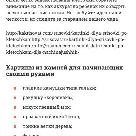
внимание на то, как аккуратно ребенок их обводит,
насколько четкие линии. Не требуйте идеальной
четкости, но следите за старанием вашего чада
http://kakrisovat.com/srisovki/kartinki-dlya-srisovki-po-
kletochkamhttp://srisovat.ru/kartinki-dlya-srisovki-po-
kletochkam/http://risunci.com/risuyut-deti/risunki-po-
kletochkam-dlja-nachinajushhih/
Картины из камней для начинающих
своими руками
гладкие камушки типа гальки;
ракушку «королевка»;
искусственный мох;
прозрачный клей Титан;
тонкие ветки дерева;
фанеру;