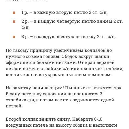
1 р. – в каждую вторую петлю 2 ст. с/н;
2 р. – в каждую четвертую петлю вяжем 2 ст.
с/н;
3 р. – в каждую шестую петельку 2 ст. с/н.
По такому принципу увеличиваем колпачок до
нужного объема головы. Ободок вокруг шапки
оформляется белыми нитками. От края верхней
детали вяжите столбики с/н или пышные столбики,
кончик колпачка украсьте пышным помпоном.
На заметку начинающим! Пышные ст. вяжутся так.
В одну петельку основания выполняются 3
столбика с/н, а потом все ст. соединяются одной
петлей.
Второй колпак вяжите снизу. Наберите 8-10
воздушных петель на высоту ободка и выполните