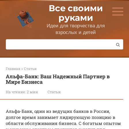
Перейти
Все своими
к
контенту
руками
Идеи для творчества для
взрослых и детей
Поиск:
Главная
»
Статьи
Альфа-Банк: Ваш Надежный Партнер в
Мире Бизнеса
На чтение:
2 мин
Статьи
Альфа-Банк, один из ведущих банков в России,
долгое время занимает лидирующую позицию в
области обслуживания бизнеса. С богатым опытом