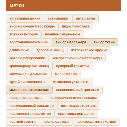
МЕТКИ
актуальная длина
антиквариат
артефакты
вибрационные массажеры
виды трикотажа
военная история
военное снаряжение
восстановление мышц
выбор массажера
выбор ткани
длина юбки
здоровье мышц
историческое оружие
коллекционирование
компрессионные массажеры
кровообращение мышц
кулирный трикотаж
массажеры домашние
массаж тела
музейные экспонаты
мышечная усталость
мышечное напряжение
основовязаный трикотаж
переделка одежды
перкуссионные массажеры
перкуссионный массажер
петельная структура
подлинность предметов
полотенца домашние
портной советы
пошив одежды
производство текстиля