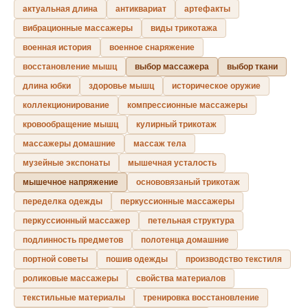
актуальная длина
антиквариат
артефакты
вибрационные массажеры
виды трикотажа
военная история
военное снаряжение
восстановление мышц
выбор массажера
выбор ткани
длина юбки
здоровье мышц
историческое оружие
коллекционирование
компрессионные массажеры
кровообращение мышц
кулирный трикотаж
массажеры домашние
массаж тела
музейные экспонаты
мышечная усталость
мышечное напряжение
основовязаный трикотаж
переделка одежды
перкуссионные массажеры
перкуссионный массажер
петельная структура
подлинность предметов
полотенца домашние
портной советы
пошив одежды
производство текстиля
роликовые массажеры
свойства материалов
текстильные материалы
тренировка восстановление