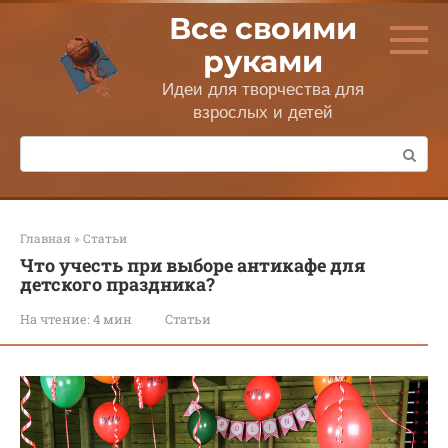
Перейти
Все своими
к
контенту
руками
Идеи для творчества для
взрослых и детей
Поиск:
Главная
»
Статьи
Что учесть при выборе антикафе для
детского праздника?
На чтение:
4 мин
Статьи