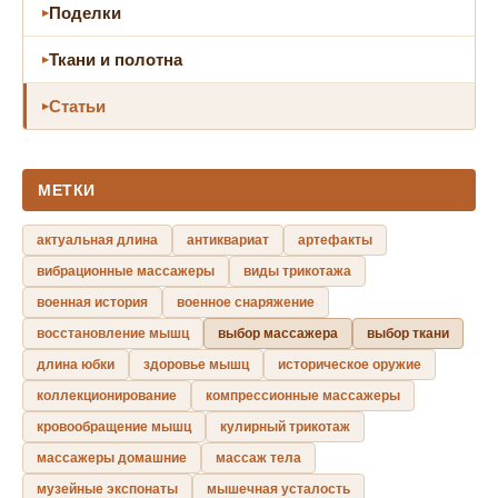
Поделки
Ткани и полотна
Статьи
МЕТКИ
актуальная длина
антиквариат
артефакты
вибрационные массажеры
виды трикотажа
военная история
военное снаряжение
восстановление мышц
выбор массажера
выбор ткани
длина юбки
здоровье мышц
историческое оружие
коллекционирование
компрессионные массажеры
кровообращение мышц
кулирный трикотаж
массажеры домашние
массаж тела
музейные экспонаты
мышечная усталость