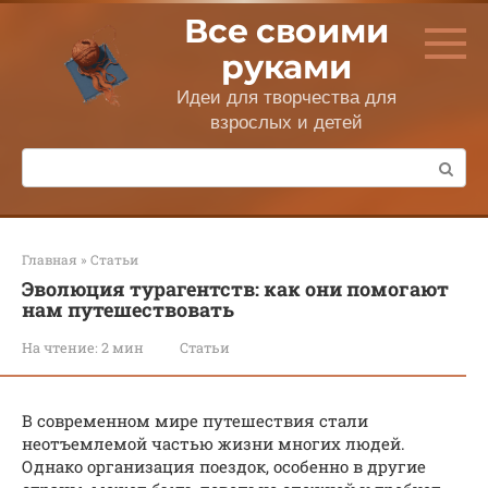
Перейти
Все своими
к
контенту
руками
Идеи для творчества для
взрослых и детей
Поиск:
Главная
»
Статьи
Эволюция турагентств: как они помогают
нам путешествовать
На чтение:
2 мин
Статьи
В современном мире путешествия стали
неотъемлемой частью жизни многих людей.
Однако организация поездок, особенно в другие