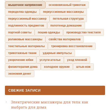
мышечное напряжение
основовязаный трикотаж
переделка одежды
перкуссионные массажеры
перкуссионный массажер
петельная структура
подлинность предметов
полотенца домашние
портной советы
пошив одежды
производство текстиля
роликовые массажеры
свойства материалов
текстильные материалы
тренировка восстановление
трикотажные ткани
ударные импульсы
укорочение юбки
услуги ателье
уход пленкой
физиотерапия дома
холодное оружие
штык-нож
экономия денег
СВЕЖИЕ ЗАПИСИ
Электрические массажеры для тела: как
выбрать для дома