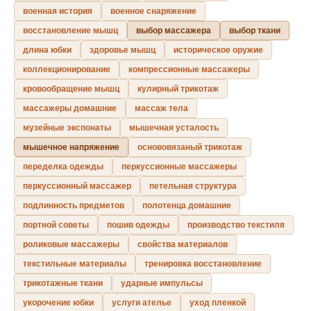
военная история
военное снаряжение
восстановление мышц
выбор массажера
выбор ткани
длина юбки
здоровье мышц
историческое оружие
коллекционирование
компрессионные массажеры
кровообращение мышц
кулирный трикотаж
массажеры домашние
массаж тела
музейные экспонаты
мышечная усталость
мышечное напряжение
основовязаный трикотаж
переделка одежды
перкуссионные массажеры
перкуссионный массажер
петельная структура
подлинность предметов
полотенца домашние
портной советы
пошив одежды
производство текстиля
роликовые массажеры
свойства материалов
текстильные материалы
тренировка восстановление
трикотажные ткани
ударные импульсы
укорочение юбки
услуги ателье
уход пленкой