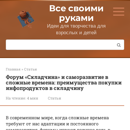
Перейти
Все своими
к
контенту
руками
Идеи для творчества для
взрослых и детей
Поиск:
Главная
»
Статьи
Форум «Складчина» и саморазвитие в
сложные времена: преимущества покупки
инфопродуктов в складчину
На чтение:
4 мин
Статьи
В современном мире, когда сложные времена
требуют от нас адаптации и постоянного
саморазвития, форумы играют важную роль в