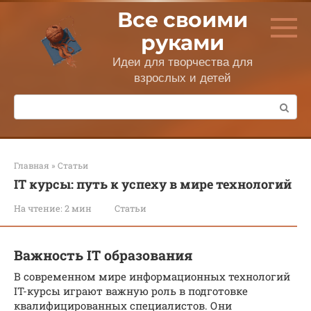
Перейти
Все своими
к
контенту
руками
Идеи для творчества для
взрослых и детей
Поиск:
Главная
»
Статьи
IT курсы: путь к успеху в мире технологий
На чтение:
2 мин
Статьи
Важность IT образования
В современном мире информационных технологий
IT-курсы играют важную роль в подготовке
квалифицированных специалистов. Они