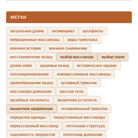
МЕТКИ
актуальная длина
антиквариат
артефакты
вибрационные массажеры
виды трикотажа
военная история
военное снаряжение
восстановление мышц
выбор массажера
выбор ткани
длина юбки
здоровье мышц
историческое оружие
коллекционирование
компрессионные массажеры
кровообращение мышц
кулирный трикотаж
массажеры домашние
массаж тела
музейные экспонаты
мышечная усталость
мышечное напряжение
основовязаный трикотаж
переделка одежды
перкуссионные массажеры
перкуссионный массажер
петельная структура
подлинность предметов
полотенца домашние