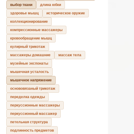
выбор ткани
длина юбки
здоровье мышц
историческое оружие
коллекционирование
компрессионные массажеры
кровообращение мышц
кулирный трикотаж
массажеры домашние
массаж тела
музейные экспонаты
мышечная усталость
мышечное напряжение
основовязаный трикотаж
переделка одежды
перкуссионные массажеры
перкуссионный массажер
петельная структура
подлинность предметов