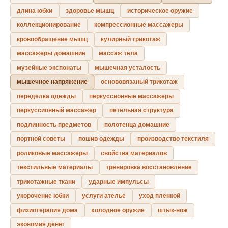
длина юбки
здоровье мышц
историческое оружие
коллекционирование
компрессионные массажеры
кровообращение мышц
кулирный трикотаж
массажеры домашние
массаж тела
музейные экспонаты
мышечная усталость
мышечное напряжение
основовязаный трикотаж
переделка одежды
перкуссионные массажеры
перкуссионный массажер
петельная структура
подлинность предметов
полотенца домашние
портной советы
пошив одежды
производство текстиля
роликовые массажеры
свойства материалов
текстильные материалы
тренировка восстановление
трикотажные ткани
ударные импульсы
укорочение юбки
услуги ателье
уход пленкой
физиотерапия дома
холодное оружие
штык-нож
экономия денег