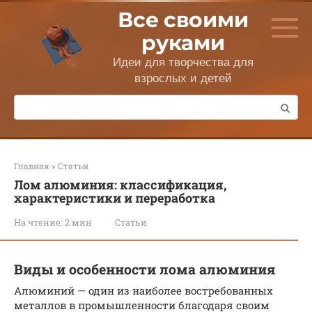
Перейти
Все своими
к
контенту
руками
Идеи для творчества для
взрослых и детей
Поиск:
Главная
»
Статьи
Лом алюминия: классификация,
характеристики и переработка
На чтение:
2 мин
Статьи
Виды и особенности лома алюминия
Алюминий — один из наиболее востребованных
металлов в промышленности благодаря своим