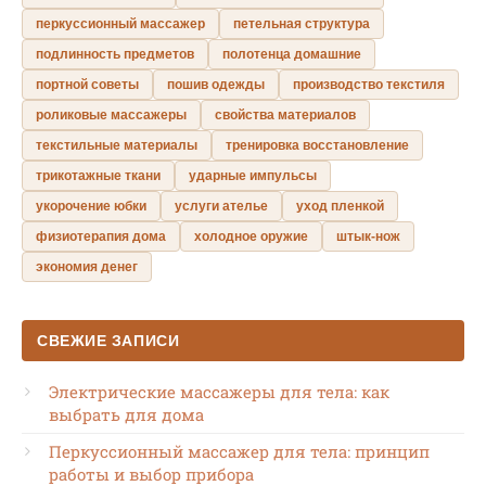
перкуссионный массажер
петельная структура
подлинность предметов
полотенца домашние
портной советы
пошив одежды
производство текстиля
роликовые массажеры
свойства материалов
текстильные материалы
тренировка восстановление
трикотажные ткани
ударные импульсы
укорочение юбки
услуги ателье
уход пленкой
физиотерапия дома
холодное оружие
штык-нож
экономия денег
СВЕЖИЕ ЗАПИСИ
Электрические массажеры для тела: как
выбрать для дома
Перкуссионный массажер для тела: принцип
работы и выбор прибора