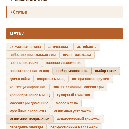
Статьи
МЕТКИ
актуальная длина
антиквариат
артефакты
вибрационные массажеры
виды трикотажа
военная история
военное снаряжение
восстановление мышц
выбор массажера
выбор ткани
длина юбки
здоровье мышц
историческое оружие
коллекционирование
компрессионные массажеры
кровообращение мышц
кулирный трикотаж
массажеры домашние
массаж тела
музейные экспонаты
мышечная усталость
мышечное напряжение
основовязаный трикотаж
переделка одежды
перкуссионные массажеры