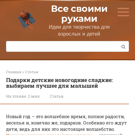
Перейти
Все своими
к
контенту
руками
Идеи для творчества для
взрослых и детей
Поиск:
Главная
»
Статьи
Подарки детские новогодние сладкие:
выбираем лучшее для малышей
На чтение:
2 мин
Статьи
Новый год – это волшебное время, полное радости,
веселья и, конечно же, подарков. Особенно его ждут
дети, ведь для них это настоящее волшебство.