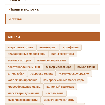
Ткани и полотна
Статьи
МЕТКИ
актуальная длина
антиквариат
артефакты
вибрационные массажеры
виды трикотажа
военная история
военное снаряжение
восстановление мышц
выбор массажера
выбор ткани
длина юбки
здоровье мышц
историческое оружие
коллекционирование
компрессионные массажеры
кровообращение мышц
кулирный трикотаж
массажеры домашние
массаж тела
музейные экспонаты
мышечная усталость