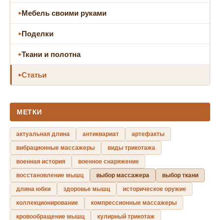
Мебель своими руками
Поделки
Ткани и полотна
Статьи
МЕТКИ
актуальная длина
антиквариат
артефакты
вибрационные массажеры
виды трикотажа
военная история
военное снаряжение
восстановление мышц
выбор массажера
выбор ткани
длина юбки
здоровье мышц
историческое оружие
коллекционирование
компрессионные массажеры
кровообращение мышц
кулирный трикотаж