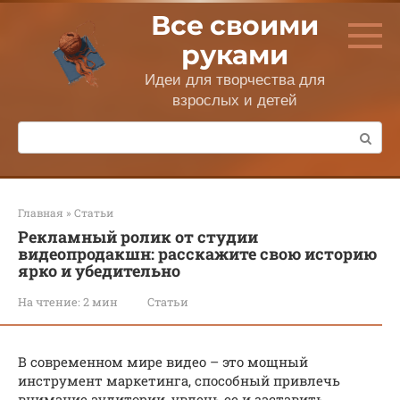
Перейти
Все своими
к
контенту
руками
Идеи для творчества для
взрослых и детей
Поиск:
Главная
»
Статьи
Рекламный ролик от студии
видеопродакшн: расскажите свою историю
ярко и убедительно
На чтение:
2 мин
Статьи
В современном мире видео – это мощный
инструмент маркетинга, способный привлечь
внимание аудитории, увлечь ее и заставить