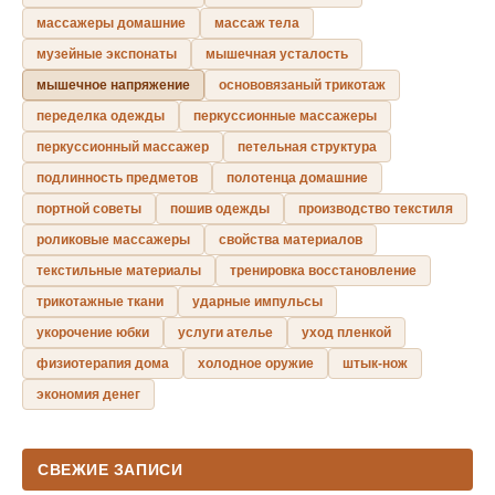
массажеры домашние
массаж тела
музейные экспонаты
мышечная усталость
мышечное напряжение
основовязаный трикотаж
переделка одежды
перкуссионные массажеры
перкуссионный массажер
петельная структура
подлинность предметов
полотенца домашние
портной советы
пошив одежды
производство текстиля
роликовые массажеры
свойства материалов
текстильные материалы
тренировка восстановление
трикотажные ткани
ударные импульсы
укорочение юбки
услуги ателье
уход пленкой
физиотерапия дома
холодное оружие
штык-нож
экономия денег
СВЕЖИЕ ЗАПИСИ