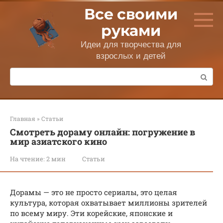
Перейти
Все своими
к
контенту
руками
Идеи для творчества для
взрослых и детей
Поиск:
Главная
»
Статьи
Смотреть дораму онлайн: погружение в
мир азиатского кино
На чтение:
2 мин
Статьи
Дорамы — это не просто сериалы, это целая
культура, которая охватывает миллионы зрителей
по всему миру. Эти корейские, японские и