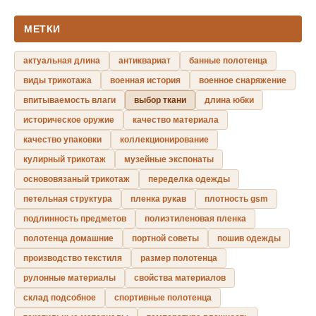
МЕТКИ
актуальная длина
антиквариат
банные полотенца
виды трикотажа
военная история
военное снаряжение
впитываемость влаги
выбор ткани
длина юбки
историческое оружие
качество материала
качество упаковки
коллекционирование
кулирный трикотаж
музейные экспонаты
основовязаный трикотаж
переделка одежды
петельная структура
пленка рукав
плотность gsm
подлинность предметов
полиэтиленовая пленка
полотенца домашние
портной советы
пошив одежды
производство текстиля
размер полотенца
рулонные материалы
свойства материалов
склад подсобное
спортивные полотенца