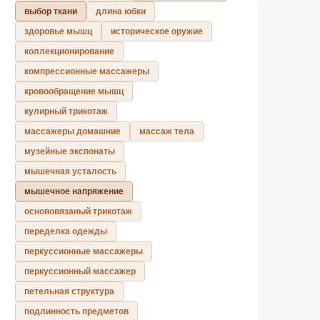
выбор ткани
длина юбки
здоровье мышц
историческое оружие
коллекционирование
компрессионные массажеры
кровообращение мышц
кулирный трикотаж
массажеры домашние
массаж тела
музейные экспонаты
мышечная усталость
мышечное напряжение
основовязаный трикотаж
переделка одежды
перкуссионные массажеры
перкуссионный массажер
петельная структура
подлинность предметов