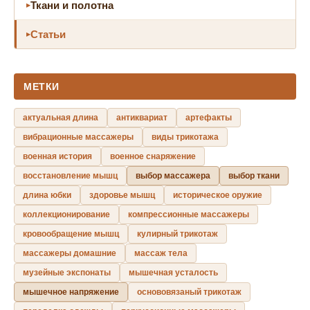
Ткани и полотна
Статьи
МЕТКИ
актуальная длина
антиквариат
артефакты
вибрационные массажеры
виды трикотажа
военная история
военное снаряжение
восстановление мышц
выбор массажера
выбор ткани
длина юбки
здоровье мышц
историческое оружие
коллекционирование
компрессионные массажеры
кровообращение мышц
кулирный трикотаж
массажеры домашние
массаж тела
музейные экспонаты
мышечная усталость
мышечное напряжение
основовязаный трикотаж