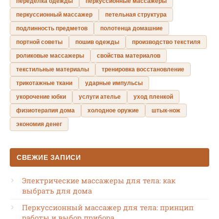
переделка одежды
перкуссионные массажеры
перкуссионный массажер
петельная структура
подлинность предметов
полотенца домашние
портной советы
пошив одежды
производство текстиля
роликовые массажеры
свойства материалов
текстильные материалы
тренировка восстановление
трикотажные ткани
ударные импульсы
укорочение юбки
услуги ателье
уход пленкой
физиотерапия дома
холодное оружие
штык-нож
экономия денег
СВЕЖИЕ ЗАПИСИ
Электрические массажеры для тела: как
выбрать для дома
Перкуссионный массажер для тела: принцип
работы и выбор прибора