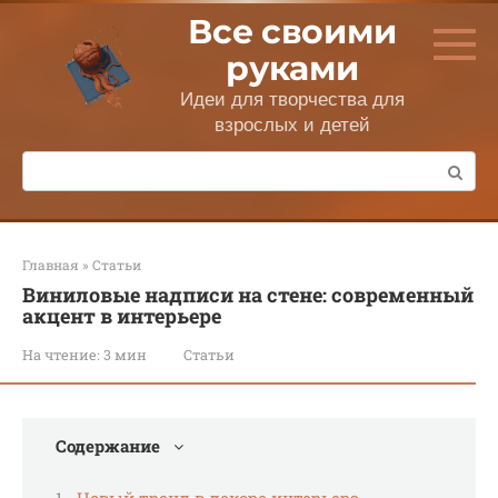
Перейти
Все своими
к
контенту
руками
Идеи для творчества для
взрослых и детей
Поиск:
Главная
»
Статьи
Виниловые надписи на стене: современный
акцент в интерьере
На чтение:
3 мин
Статьи
Содержание
Новый тренд в декоре интерьера