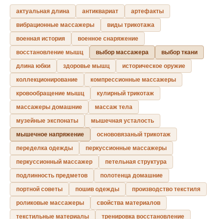
актуальная длина
антиквариат
артефакты
вибрационные массажеры
виды трикотажа
военная история
военное снаряжение
восстановление мышц
выбор массажера
выбор ткани
длина юбки
здоровье мышц
историческое оружие
коллекционирование
компрессионные массажеры
кровообращение мышц
кулирный трикотаж
массажеры домашние
массаж тела
музейные экспонаты
мышечная усталость
мышечное напряжение
основовязаный трикотаж
переделка одежды
перкуссионные массажеры
перкуссионный массажер
петельная структура
подлинность предметов
полотенца домашние
портной советы
пошив одежды
производство текстиля
роликовые массажеры
свойства материалов
текстильные материалы
тренировка восстановление