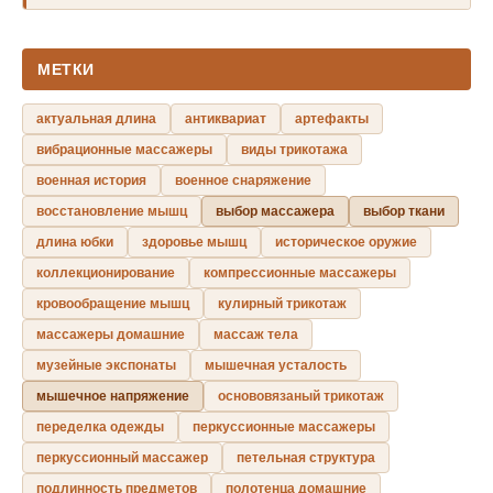
МЕТКИ
актуальная длина
антиквариат
артефакты
вибрационные массажеры
виды трикотажа
военная история
военное снаряжение
восстановление мышц
выбор массажера
выбор ткани
длина юбки
здоровье мышц
историческое оружие
коллекционирование
компрессионные массажеры
кровообращение мышц
кулирный трикотаж
массажеры домашние
массаж тела
музейные экспонаты
мышечная усталость
мышечное напряжение
основовязаный трикотаж
переделка одежды
перкуссионные массажеры
перкуссионный массажер
петельная структура
подлинность предметов
полотенца домашние