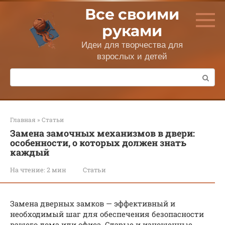
Перейти
Все своими
к
контенту
руками
Идеи для творчества для
взрослых и детей
Поиск:
Главная
»
Статьи
Замена замочных механизмов в двери:
особенности, о которых должен знать
каждый
На чтение:
2 мин
Статьи
Замена дверных замков — эффективный и
необходимый шаг для обеспечения безопасности
вашего дома или офиса. Старые и изношенные