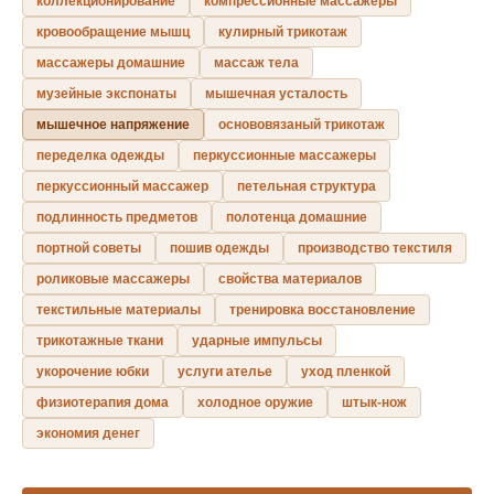
коллекционирование
компрессионные массажеры
кровообращение мышц
кулирный трикотаж
массажеры домашние
массаж тела
музейные экспонаты
мышечная усталость
мышечное напряжение
основовязаный трикотаж
переделка одежды
перкуссионные массажеры
перкуссионный массажер
петельная структура
подлинность предметов
полотенца домашние
портной советы
пошив одежды
производство текстиля
роликовые массажеры
свойства материалов
текстильные материалы
тренировка восстановление
трикотажные ткани
ударные импульсы
укорочение юбки
услуги ателье
уход пленкой
физиотерапия дома
холодное оружие
штык-нож
экономия денег