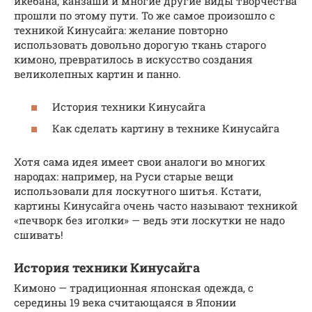
икебана, канзаши и многие другие виды творчества
прошли по этому пути. То же самое произошло с
техникой Кинусайга: желание повторно
использовать довольно дорогую ткань старого
кимоно, превратилось в искусство создания
великолепных картин и панно.
История техники Кинусайга
Как сделать картину в технике Кинусайга
Хотя сама идея имеет свои аналоги во многих
народах: например, на Руси старые вещи
использовали для лоскутного шитья. Кстати,
картины Кинусайга очень часто называют техникой
«печворк без иголки» — ведь эти лоскутки не надо
сшивать!
История техники Кинусайга
Кимоно — традиционная японская одежда, с
середины 19 века считающаяся в Японии