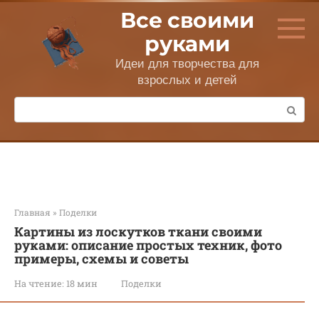
Перейти
Все своими
к
контенту
руками
Идеи для творчества для
взрослых и детей
Поиск:
Главная
»
Поделки
Картины из лоскутков ткани своими
руками: описание простых техник, фото
примеры, схемы и советы
На чтение:
18 мин
Поделки