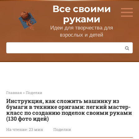
Перейти
Все своими
к
контенту
руками
Идеи для творчества для
взрослых и детей
Поиск:
Главная
»
Поделки
Инструкция, как сложить машинку из
бумаги в технике оригами: легкий мастер-
класс по созданию поделок своими руками
(130 фото идей)
На чтение:
23 мин
Поделки