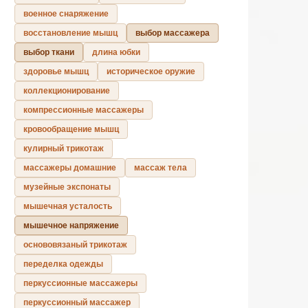
военное снаряжение
восстановление мышц
выбор массажера
выбор ткани
длина юбки
здоровье мышц
историческое оружие
коллекционирование
компрессионные массажеры
кровообращение мышц
кулирный трикотаж
массажеры домашние
массаж тела
музейные экспонаты
мышечная усталость
мышечное напряжение
основовязаный трикотаж
переделка одежды
перкуссионные массажеры
перкуссионный массажер