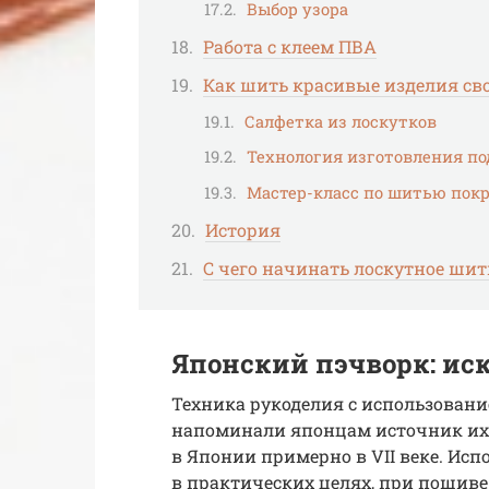
Выбор узора
Работа с клеем ПВА
Как шить красивые изделия св
Салфетка из лоскутков
Технология изготовления п
Мастер-класс по шитью пок
История
С чего начинать лоскутное шит
Японский пэчворк: ис
Техника рукоделия с использован
напоминали японцам источник их 
в Японии примерно в VII веке. Исп
в практических целях, при пошиве