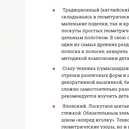
Традиционный (английский)
складываясь в геометрическ
маленькие поделки, так и к
лоскуты простых геометриче
цельным полотном. В свою 
один из самых древних раз
полоска к полоске, акварел
методикой компоновки дета
Crazy-техника (сумасшедшие
отрезки различных форм и
декоративной вышивкой, би
сложно самостоятельно разо
рекомендуется изучить дета
Японский. Лоскутное шитье
стежкой. Обязательным эле
швом «вперед иголку». Техн
геометрические узоры, но 