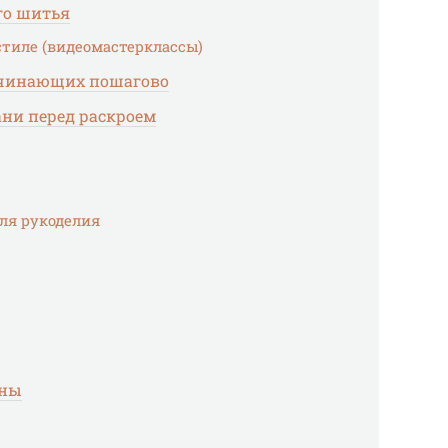
го шитья
стиле (видеомастерклассы)
ачинающих пошагово
ани перед раскроем
ля рукоделия
оны