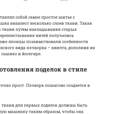
авлял собой самое простое шитье с
ших внахлест несколько слоев ткани. Такая
а ткани путем накладывания старых
 перехлестывания нитей получались
зже японцы позаимствовали особенности
анского вида пэчворка – квилта, дополнив их
сашико и йосегире.
отовления поделок в стиле
очно прост. Пэчворк пошагово создается в
 ткани для первых поделок должны быть
ую машинку таким образом, чтобы она