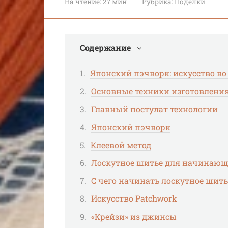
На чтение:
27 мин
Рубрика:
Поделки
Содержание
Японский пэчворк: искусство в
Основные техники изготовления
Главный постулат технологии
Японский пэчворк
Клеевой метод
Лоскутное шитье для начинаю
С чего начинать лоскутное шить
Искусство Patchwork
«Крейзи» из джинсы