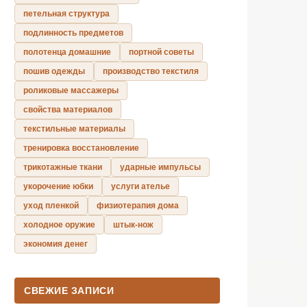
петельная структура
подлинность предметов
полотенца домашние
портной советы
пошив одежды
производство текстиля
роликовые массажеры
свойства материалов
текстильные материалы
тренировка восстановление
трикотажные ткани
ударные импульсы
укорочение юбки
услуги ателье
уход пленкой
физиотерапия дома
холодное оружие
штык-нож
экономия денег
СВЕЖИЕ ЗАПИСИ