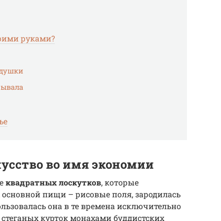
оими руками?
одушки
рывала
ье
кусство во имя экономии
ие
квадратных лоскутков
, которые
основной пищи – рисовые поля, зародилась
ользовалась она в те времена исключительно
 стеганых курток монахами буддистских