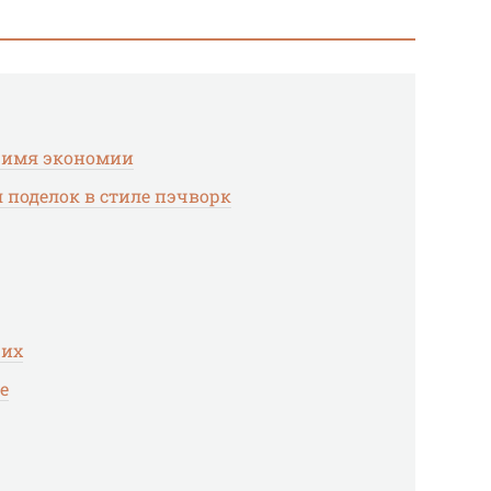
о имя экономии
 поделок в стиле пэчворк
щих
е