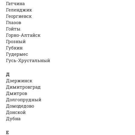
Гатчина
Геленджик
Георгиевск
Глазов
Гойты
Горно-Алтайск
Грозный
Губкин
Гудермес
Гусь-Хрустальный
Д
Дзержинск
Димитровград
Дмитров
Долгопрудный
Домодедово
Донской
Дубна
Е