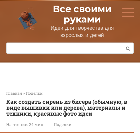
Перейти
Все своими
к
контенту
руками
Идеи для творчества для
взрослых и детей
Поиск:
Главная
»
Поделки
Как создать сирень из бисера (обычную, в
виде вышивки или дерева), материалы и
техники, красивые фото идеи
На чтение:
24 мин
Поделки