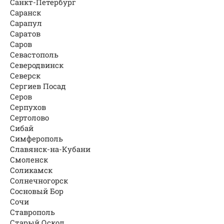
Санкт-Петербург
Саранск
Сарапул
Саратов
Саров
Севастополь
Северодвинск
Северск
Сергиев Посад
Серов
Серпухов
Сертолово
Сибай
Симферополь
Славянск-на-Кубани
Смоленск
Соликамск
Солнечногорск
Сосновый Бор
Сочи
Ставрополь
Старый Оскол