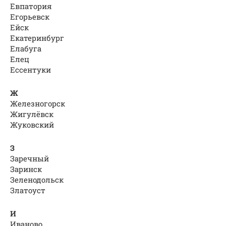
Евпатория
Егорьевск
Ейск
Екатеринбург
Елабуга
Елец
Ессентуки
Ж
Железногорск
Жигулёвск
Жуковский
З
Заречный
Заринск
Зеленодольск
Златоуст
И
Иваново