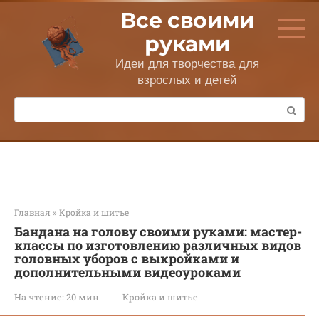
Перейти
Все своими
к
контенту
руками
Идеи для творчества для
взрослых и детей
Поиск:
Главная
»
Кройка и шитье
Бандана на голову своими руками: мастер-
классы по изготовлению различных видов
головных уборов с выкройками и
дополнительными видеоуроками
На чтение:
20 мин
Кройка и шитье