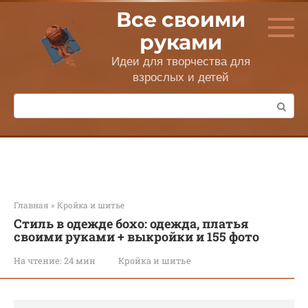
Перейти
Все своими
к
контенту
руками
Идеи для творчества для
взрослых и детей
Поиск:
Главная
»
Кройка и шитье
Стиль в одежде бохо: одежда, платья
своими руками + выкройки и 155 фото
На чтение:
24 мин
Кройка и шитье