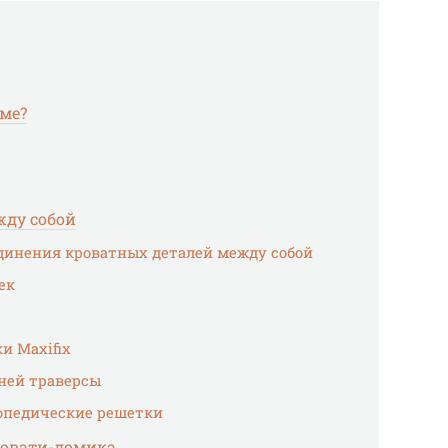
оме?
жду собой
динения кроватных деталей между собой
ек
и Maxifix
ней траверсы
опедические решетки
ровати-домика