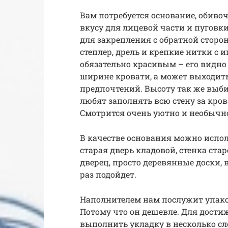
Вам потребуется основание, обиво
вкусу для лицевой части и пугов
для закрепления с обратной сторо
степлер, дрель и крепкие нитки с 
обязательно красивым – его видно 
ширине кровати, а может выходить 
предпочтений. Высоту так же выби
любят заполнять всю стену за кр
Смотрится очень уютно и необычн
В качестве основания можно использ
старая дверь кладовой, стенка ста
дверец, просто деревянные доски, в
раз подойдет.
Наполнителем нам послужит упак
Потому что он дешевле. Для дост
выполнить укладку в несколько сло