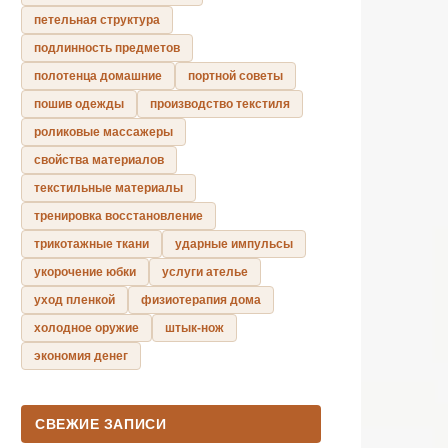
петельная структура
подлинность предметов
полотенца домашние
портной советы
пошив одежды
производство текстиля
роликовые массажеры
свойства материалов
текстильные материалы
тренировка восстановление
трикотажные ткани
ударные импульсы
укорочение юбки
услуги ателье
уход пленкой
физиотерапия дома
холодное оружие
штык-нож
экономия денег
СВЕЖИЕ ЗАПИСИ