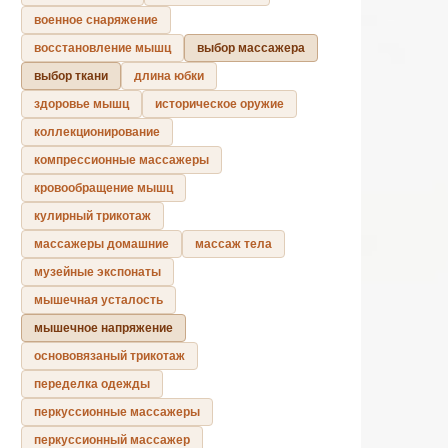
военное снаряжение
восстановление мышц
выбор массажера
выбор ткани
длина юбки
здоровье мышц
историческое оружие
коллекционирование
компрессионные массажеры
кровообращение мышц
кулирный трикотаж
массажеры домашние
массаж тела
музейные экспонаты
мышечная усталость
мышечное напряжение
основовязаный трикотаж
переделка одежды
перкуссионные массажеры
перкуссионный массажер