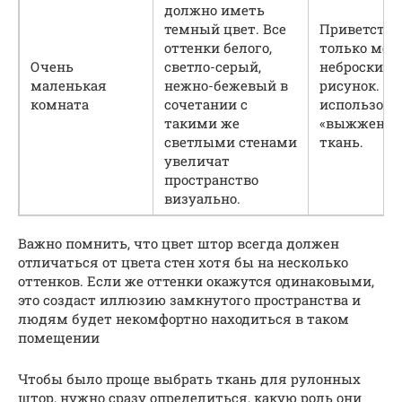
должно иметь
темный цвет. Все
Приветству
оттенки белого,
только мел
Очень
светло-серый,
неброский
маленькая
нежно-бежевый в
рисунок. М
комната
сочетании с
использова
такими же
«выжженну
светлыми стенами
ткань.
увеличат
пространство
визуально.
Важно помнить, что цвет штор всегда должен
отличаться от цвета стен хотя бы на несколько
оттенков. Если же оттенки окажутся одинаковыми,
это создаст иллюзию замкнутого пространства и
людям будет некомфортно находиться в таком
помещении
Чтобы было проще выбрать ткань для рулонных
штор, нужно сразу определиться, какую роль они