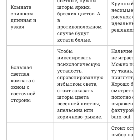
светлые, нужны
Крупный
Комната
шторы ярких,
несимметр
слишком
броских цветов. А
рисунок ст
длинная и
в
идеальным
узкая
противоположном
решением.
случае будут
кстати белые.
Чтобы
Наличие ри
нивелировать
не играет р
психологическую
Можно пок
Большая
усталость,
ту ткань, к
светлая
спровоцированную
приглянула
комната с
избытком света,
Хорошо буд
окном с
стоит заказать
смотреться
восточной
шторы цвета
полотно с
стороны
весенней листвы,
выраженно
апельсина или
фактурой и
коричнево-рыжие.
burn-out.
Стоит оста
выбор на