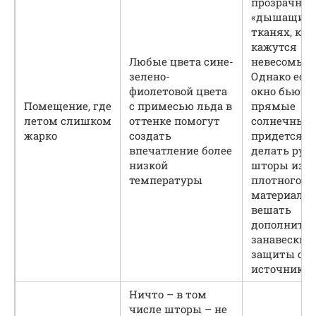
прозрачных
«дышащих»
тканях, ко
кажутся
Любые цвета сине-
невесомым
зелено-
Однако есл
фиолетовой цвета
окно бьют
Помещение, где
с примесью льда в
прямые
летом слишком
оттенке помогут
солнечные 
жарко
создать
придется л
впечатление более
делать рул
низкой
шторы из
температуры
плотного
материала,
вешать
дополните
занавески 
защиты от
источника 
Ничто – в том
числе шторы – не