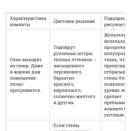
Характеристика
Подходящи
Цветовое решение
комнаты
рисунок/фа
Желательн
использова
Подойдут
прозрачную
рулонные шторы
полупрозр
Окно выходит
теплых оттенков –
ткань, чтоб
на север. Даже
насыщенного
пропускала 
в жаркие дни
персикового,
отбрасывал
помещение
бархатно-
стены блик
плохо
красного,
психологич
прогревается.
кирпичного,
уровне это
солнечно-желтого
сделает
и других.
пребывание
комнате бо
уютным.
Если стены