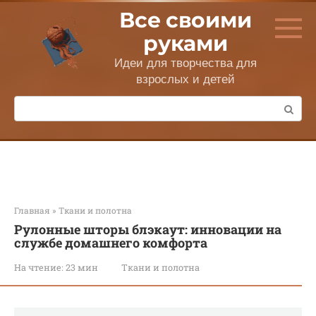
Перейти
Все своими
к
контенту
руками
Идеи для творчества для
взрослых и детей
Поиск:
Главная
»
Ткани и полотна
Рулонные шторы блэкаут: инновации на
службе домашнего комфорта
На чтение:
23 мин
Ткани и полотна