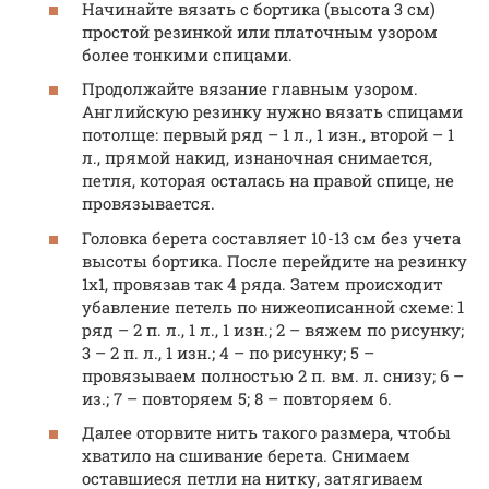
Начинайте вязать с бортика (высота 3 см)
простой резинкой или платочным узором
более тонкими спицами.
Продолжайте вязание главным узором.
Английскую резинку нужно вязать спицами
потолще: первый ряд – 1 л., 1 изн., второй – 1
л., прямой накид, изнаночная снимается,
петля, которая осталась на правой спице, не
провязывается.
Головка берета составляет 10-13 см без учета
высоты бортика. После перейдите на резинку
1х1, провязав так 4 ряда. Затем происходит
убавление петель по нижеописанной схеме: 1
ряд – 2 п. л., 1 л., 1 изн.; 2 – вяжем по рисунку;
3 – 2 п. л., 1 изн.; 4 – по рисунку; 5 –
провязываем полностью 2 п. вм. л. снизу; 6 –
из.; 7 – повторяем 5; 8 – повторяем 6.
Далее оторвите нить такого размера, чтобы
хватило на сшивание берета. Снимаем
оставшиеся петли на нитку, затягиваем