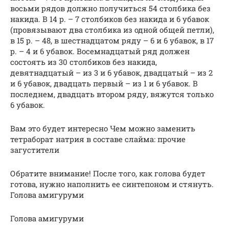
восьми рядов должно получиться 54 столбика без
накида. В 14 р. – 7 столбиков без накида и 6 убавок
(провязывают два столбика из одной общей петли),
в 15 р. – 48, в шестнадцатом ряду – 6 и 6 убавок, в 17
р. – 4 и 6 убавок. Восемнадцатый ряд должен
состоять из 30 столбиков без накида,
девятнадцатый – из 3 и 6 убавок, двадцатый – из 2
и 6 убавок, двадцать первый – из 1 и 6 убавок. В
последнем, двадцать втором ряду, вяжутся только
6 убавок.
Вам это будет интересно Чем можно заменить
тетраборат натрия в составе слайма: прочие
загустители
Обратите внимание! После того, как голова будет
готова, нужно наполнить ее синтепоном и стянуть.
Голова амигуруми
Голова амигуруми