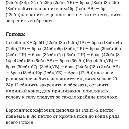
(24сбн)34р. 24 сбн35р (2сбн, УБ) — 6раз (18сбн)36-45р
18сбннабить наполнителем46р (1сбн,УБ) — 6р
(12сбн)наполнить еще плотнее, петли стянуть, нить
закрепить и обрезать.
Голова:
1р 6сбн в КА2р 6П (12сбн)3р (1сбн,ПР) — 6раз (18сбн)4р
(2сбн,ПР) — 6раз (24сбн)5р (3сбн,ПР) — 6раз (30сбн)6р
(4сбн,ПР) — 6раз (36сбн)7р ( 5сбн,ПР) — 6раз (42сбн)8-
14р 42сбн15р (5сбн,УБ) — 6раз (36сбн)16р (4сбн,УБ) —
6раз (30сбн)17р (3сбн,УБ) — 6раз (24сбн)18р (2 сбн,УБ)
— 6раз (18сбн)19р (1сбн,УБ) — 6раз (12сбн)плотно и
равномерно набить наполнителем, вяжем шею:20-
24р 12 сбннить закрепить и обрезать, оставить
длинный конец для пришивания, пришивать
голову к телу следует за самые крайние петельки.
Воротничок кофточки: цепочка из 14в.п.+2 петли
подъема, в 3ю петлю от крючка пссн до конца ряда,
всего 14пссн