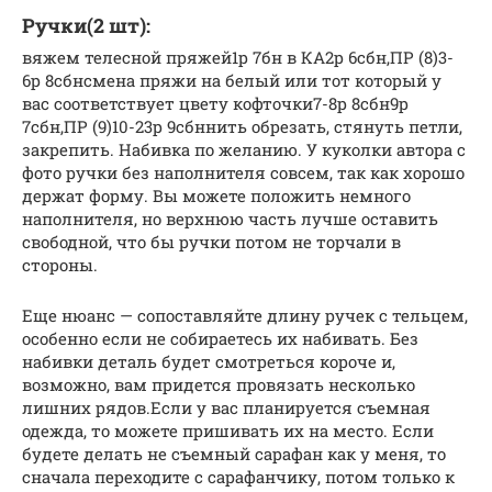
Ручки(2 шт):
вяжем телесной пряжей1р 7бн в КА2р 6сбн,ПР (8)3-
6р 8сбнсмена пряжи на белый или тот который у
вас соответствует цвету кофточки7-8р 8сбн9р
7сбн,ПР (9)10-23р 9сбннить обрезать, стянуть петли,
закрепить. Набивка по желанию. У куколки автора с
фото ручки без наполнителя совсем, так как хорошо
держат форму. Вы можете положить немного
наполнителя, но верхнюю часть лучше оставить
свободной, что бы ручки потом не торчали в
стороны.
Еще нюанс — сопоставляйте длину ручек с тельцем,
особенно если не собираетесь их набивать. Без
набивки деталь будет смотреться короче и,
возможно, вам придется провязать несколько
лишних рядов.Если у вас планируется съемная
одежда, то можете пришивать их на место. Если
будете делать не съемный сарафан как у меня, то
сначала переходите с сарафанчику, потом только к