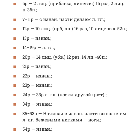
6р — 2 лиц. (прибавка, лицевая) 16 раз, 2 лиц.
п-36п.;
7−11р — с изнан. части делаем л. гл.;
12р — 10 лиц. (прб, лп.) 16 раз, 10 лицевых-52п.;
13р — изнан.;
14−19р — л. гл.;
20р — 14 лиц. (убв.) 12 раз, 14 лп.-40п.;
21р — изнан.;
22р — изнан.;
23р — изнан.;
24р — 33р л. гл. (носки-другой цвет).;
34р — изнан.;
35−53р — Начиная с изнан. части выполняем
л. лг. бежевыми нитками — ноги.;
54р — изнан.;