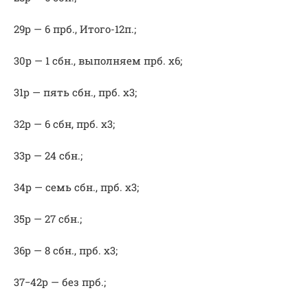
29р — 6 прб., Итого-12п.;
30р — 1 сбн., выполняем прб. х6;
31р — пять сбн., прб. х3;
32р — 6 сбн, прб. х3;
33р — 24 сбн.;
34р — семь сбн., прб. х3;
35р — 27 сбн.;
36р — 8 сбн., прб. х3;
37−42р — без прб.;