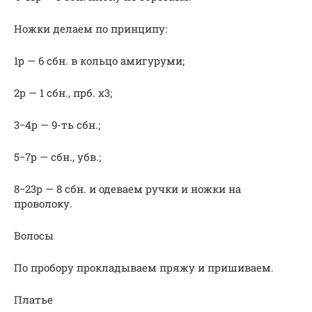
Ножки делаем по принципу:
1р — 6 сбн. в кольцо амигуруми;
2р — 1 сбн., прб. х3;
3−4р — 9-ть сбн.;
5−7р — сбн., убв.;
8−23р — 8 сбн. и одеваем ручки и ножки на
проволоку.
Волосы
По пробору прокладываем пряжу и пришиваем.
Платье