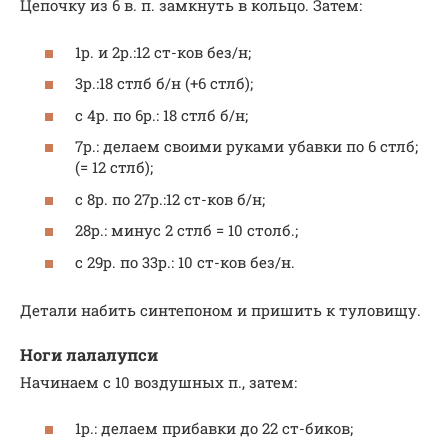
Цепочку из 6 в. п. замкнуть в кольцо. Затем:
1р. и 2р.:12 ст-ков без/н;
3р.:18 стлб б/н (+6 стлб);
с 4р. по 6р.: 18 стлб б/н;
7р.: делаем своими руками убавки по 6 стлб;
(= 12 стлб);
с 8р. по 27р.:12 ст-ков б/н;
28р.: минус 2 стлб = 10 столб.;
с 29р. по 33р.: 10 ст-ков без/н.
Детали набить синтепоном и пришить к туловищу.
Ноги лалалупси
Начинаем с 10 воздушных п., затем:
1р.: делаем прибавки до 22 ст-биков;