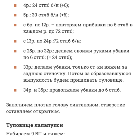
4р.: 24 стлб б/н (+6);
5р.: 30 стлб б/н (+6);
с 6р. по 12р. – повторяем прибавки по 6 стлб в
каждом р. до 72 стлб;
с 13р. по 24р.:72 стлб б/н;
с 25р. по 32р.: делаем своими руками убавки
по 6 стлб; (= 24 стлб);
33р.: делаем убавки, только ст-ки вяжем за
заднюю стеночку. Потом за образовавшуюся
выпуклость будем пришивать туловище.
34р. и 35р.: продолжаем убавки до 6 стлб.
Заполняем плотно голову синтепоном, отверстие
оставляем открытым.
Туловище лалалупси
Набираем 9 ВП и вяжем: