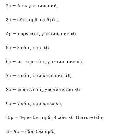
2р — 6-ть увеличений;
3р — сбн., прб. на 6 раз;
4р — пару сбн., увеличение х6;
5р — 3 сбн., прб. х6;
6р — четыре сбн., увеличение х6;
7р — 5 сбн., прибавления х6;
8р — шесть сбн., увеличения х6;
9р — 7 сбн., прибавка х6;
10р — 4-ре сбн., прб., 4 сбн. х6. В итоге 60п.;
11−19р — сбн. без прб.;