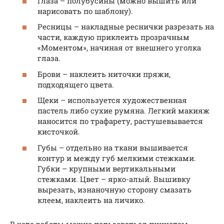
Глаза – полубусины (можно вышить или
нарисовать по шаблону).
Ресницы – накладные реснички разрезать на
части, каждую приклеить прозрачным
«Моментом», начиная от внешнего уголка
глаза.
Брови – наклеить ниточки пряжи,
подходящего цвета.
Щеки – используется художественная
пастель либо сухие румяна. Легкий макияж
наносится по трафарету, растушевывается
кисточкой.
Губы – отдельно на ткани вышивается
контур и между губ мелкими стежками.
Губки – крупными вертикальными
стежками. Цвет – ярко-алый. Вышивку
вырезать, изнаночную сторону смазать
клеем, наклеить на личико.
В ходе работы можно пользоваться пинцетом,