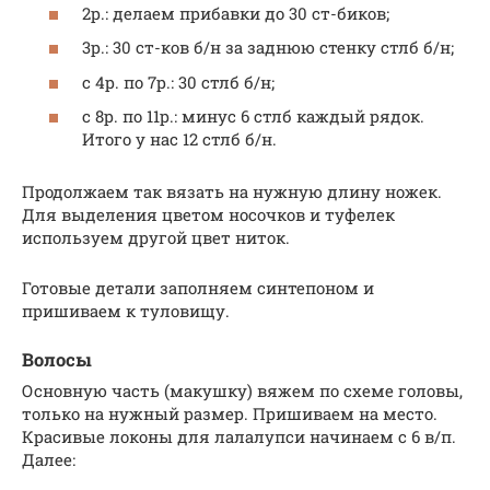
2р.: делаем прибавки до 30 ст-биков;
3р.: 30 ст-ков б/н за заднюю стенку стлб б/н;
с 4р. по 7р.: 30 стлб б/н;
с 8р. по 11р.: минус 6 стлб каждый рядок.
Итого у нас 12 стлб б/н.
Продолжаем так вязать на нужную длину ножек.
Для выделения цветом носочков и туфелек
используем другой цвет ниток.
Готовые детали заполняем синтепоном и
пришиваем к туловищу.
Волосы
Основную часть (макушку) вяжем по схеме головы,
только на нужный размер. Пришиваем на место.
Красивые локоны для лалалупси начинаем с 6 в/п.
Далее: