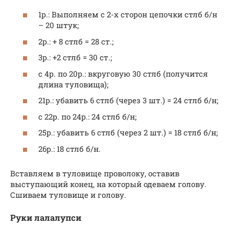
1р.: Выполняем с 2-х сторон цепочки стлб б/н
– 20 штук;
2р.: + 8 стлб = 28 ст.;
3р.: +2 стлб = 30 ст.;
с 4р. по 20р.: вкруговую 30 стлб (получится
длина туловища);
21р.: убавить 6 стлб (через 3 шт.) = 24 стлб б/н;
с 22р. по 24р.: 24 стлб б/н;
25р.: убавить 6 стлб (через 2 шт.) = 18 стлб б/н;
26р.: 18 стлб б/н.
Вставляем в туловище проволоку, оставив
выступающий конец, на который одеваем голову.
Сшиваем туловище и голову.
Руки лалалупси