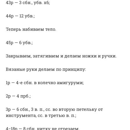
43р — 3 сбн., убв. х6;
44р — 12 убв.;
Теперь набиваем тело.
45р — 6 убв.;
Закрываем, затягиваем и делаем ножки и ручки.
Вязаные руки делаем по принципу:
1р — 4-е сбн. в колечко амигуруми;
2р — 4 прб.;
3р — 6 сбн., 3 в. п., сс. во вторую петельку от
инструмента, сс. в третью в. п.;
4−18р — 8 сбн. нитку не отрезаем.