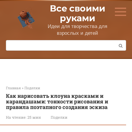
Перейти
Все своими
к
контенту
руками
Идеи для творчества для
взрослых и детей
Поиск:
Главная
»
Поделки
Как нарисовать клоуна красками и
карандашами: тонкости рисования и
правила поэтапного создания эскиза
На чтение:
25 мин
Поделки