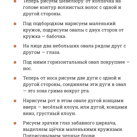
Теперь рисуем шевелюру: от колпачка на
голове контур волнистых волос с одной и
другой стороны.
Под подбородком нарисуем маленький
кружок, подрисуем овалы с двух сторон от
кружка — бабочка.
На лице два небольших овала рядом друг с
другом — глаза.
Под ними горизонтальный овал покрупнее —
нос.
Теперь от носа рисуем две дуги с одной и
другой стороны, соединяем эти дуги в овал
— это зона грима вокруг рта.
Нарисуем рот в этом овале дугой концами
вверх — весёлый клоун, или дугой, концами
вниз, грустный клоун.
Рисуем зрачки глаз забавного циркача,
выделяем щёчки маленькими кружками.
Подрисовываем черные брови.