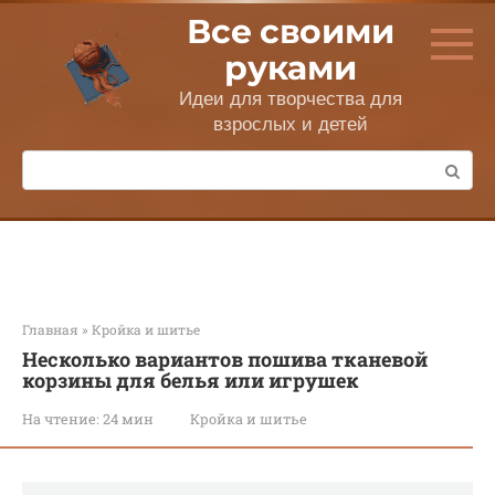
Перейти
Все своими
к
контенту
руками
Идеи для творчества для
взрослых и детей
Поиск:
Главная
»
Кройка и шитье
Несколько вариантов пошива тканевой
корзины для белья или игрушек
На чтение:
24 мин
Кройка и шитье