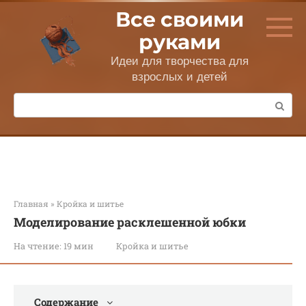
Перейти
Все своими
к
контенту
руками
Идеи для творчества для
взрослых и детей
Поиск:
Главная
»
Кройка и шитье
Моделирование расклешенной юбки
На чтение:
19 мин
Кройка и шитье
Содержание