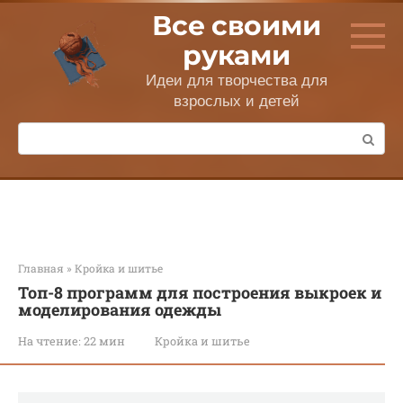
Перейти
Все своими
к
контенту
руками
Идеи для творчества для
взрослых и детей
Поиск:
Главная
»
Кройка и шитье
Топ-8 программ для построения выкроек и
моделирования одежды
На чтение:
22 мин
Кройка и шитье